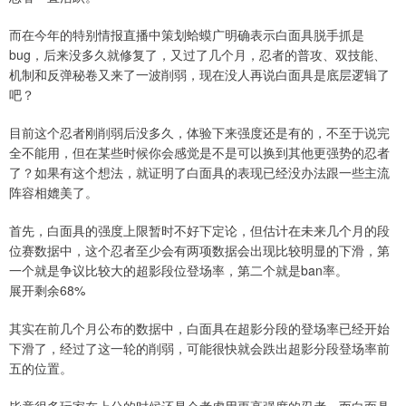
而在今年的特别情报直播中策划蛤蟆广明确表示白面具脱手抓是
bug，后来没多久就修复了，又过了几个月，忍者的普攻、双技能、
机制和反弹秘卷又来了一波削弱，现在没人再说白面具是底层逻辑了
吧？
目前这个忍者刚削弱后没多久，体验下来强度还是有的，不至于说完
全不能用，但在某些时候你会感觉是不是可以换到其他更强势的忍者
了？如果有这个想法，就证明了白面具的表现已经没办法跟一些主流
阵容相媲美了。
首先，白面具的强度上限暂时不好下定论，但估计在未来几个月的段
位赛数据中，这个忍者至少会有两项数据会出现比较明显的下滑，第
一个就是争议比较大的超影段位登场率，第二个就是ban率。
展开剩余68%
其实在前几个月公布的数据中，白面具在超影分段的登场率已经开始
下滑了，经过了这一轮的削弱，可能很快就会跌出超影分段登场率前
五的位置。