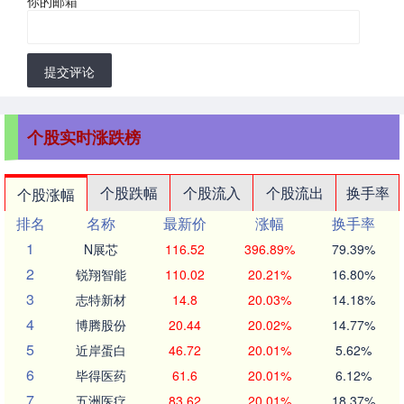
你的邮箱
*
提交评论
个股实时涨跌榜
个股跌幅
个股流入
个股流出
换手率
个股涨幅
排名
名称
最新价
涨幅
换手率
1
N展芯
116.52
396.89%
79.39%
2
锐翔智能
110.02
20.21%
16.80%
3
志特新材
14.8
20.03%
14.18%
4
博腾股份
20.44
20.02%
14.77%
5
近岸蛋白
46.72
20.01%
5.62%
6
毕得医药
61.6
20.01%
6.12%
7
五洲医疗
83.62
20.01%
18.37%