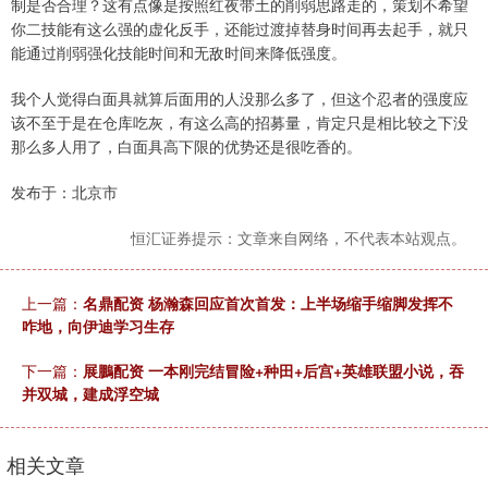
制是否合理？这有点像是按照红夜带土的削弱思路走的，策划不希望
你二技能有这么强的虚化反手，还能过渡掉替身时间再去起手，就只
能通过削弱强化技能时间和无敌时间来降低强度。
我个人觉得白面具就算后面用的人没那么多了，但这个忍者的强度应
该不至于是在仓库吃灰，有这么高的招募量，肯定只是相比较之下没
那么多人用了，白面具高下限的优势还是很吃香的。
发布于：北京市
恒汇证券提示：文章来自网络，不代表本站观点。
上一篇：
名鼎配资 杨瀚森回应首次首发：上半场缩手缩脚发挥不
咋地，向伊迪学习生存
下一篇：
展鵬配资 一本刚完结冒险+种田+后宫+英雄联盟小说，吞
并双城，建成浮空城
相关文章