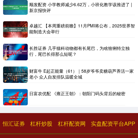
顺发配资 小学教师减少6.62万，小班化教学该推进了 |
新京报快评
卓越汇 【本周重磅前瞻】11月PMI将公布，2025世界智
能制造大会举行
长胜证券 几乎猫科动物都有长尾巴，为啥猞猁特立独
行，尾巴长得那么短呢？
财富牛 E起正能量（61）｜58岁爷爷卖糖葫芦养活一家
老小 众人自发排队温暖全城
日富农优配 《雍正王朝》：朝阳门码头背后的秘密
恒汇证券
杠杆炒股
杠杆配资网
实盘配资平台APP