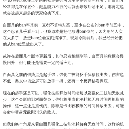
毕竟很多玩家在上分的时候还是会考虑用更高强度的忍者，而白面具
经常都是在保底位，翻盘能力不行的话就会导致后劲不足，那肯定也
就会被越来越多的玩家给换下来。
白面具的ban率其实一直都不算特别高，至少在公布的ban率前五中，
这个忍者几乎看不到，但我原本是把他放进ban位的，因为用的人实
在太多了，放进ban位会立刻清净了。现如今削弱后，我已经开始把
他从ban位里放出来了。
或许在后面几个版本更新后，其他忍者相继削弱，白面具的数据会慢
慢回升，但可能还是需要一定的适应期。
白面具之前的强势点是起手强，强化二技能反手位移拉出去，伤害也
不低，奥义中场全屏可以放手一搏，还有一个反弹秘卷保底。
现在的起手还是可以，强化技能释放时间缩短以及强化二技能无敌减
少，这个会影响到对面替身，你打算用虚化消耗掉无敌时间再抓取的
操作，这一点还是挺伤的。除非是卡比较极限的时间释放出去，可能
会命中替身无敌刚消失的敌人。
但我们换个角度来看白面具强化二技能消耗替身无敌时间，这样的机