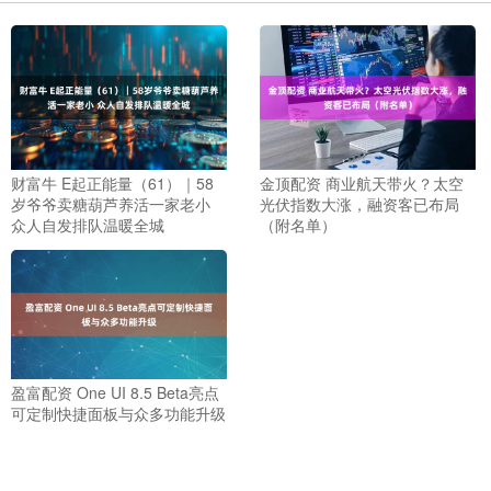
财富牛 E起正能量（61）｜58
金顶配资 商业航天带火？太空
岁爷爷卖糖葫芦养活一家老小
光伏指数大涨，融资客已布局
众人自发排队温暖全城
（附名单）
盈富配资 One UI 8.5 Beta亮点
可定制快捷面板与众多功能升级