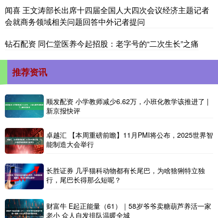
闻喜 王文涛部长出席十四届全国人大四次会议经济主题记者
会就商务领域相关问题回答中外记者提问
钻石配资 同仁堂医养今起招股：老字号的“二次生长”之痛
推荐资讯
顺发配资 小学教师减少6.62万，小班化教学该推进了 |
新京报快评
卓越汇 【本周重磅前瞻】11月PMI将公布，2025世界智
能制造大会举行
长胜证券 几乎猫科动物都有长尾巴，为啥猞猁特立独
行，尾巴长得那么短呢？
财富牛 E起正能量（61）｜58岁爷爷卖糖葫芦养活一家
老小 众人自发排队温暖全城