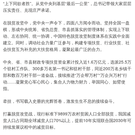
“上下同欲者胜”。从党中央到基层“最后一公里”，总书记带领大家层层
压实责任、兑现庄严承诺。
在脱贫攻坚中，党中央一声令下，四面八方闻令而动。坚持全国一盘
棋，形成中央统筹、省负总责、市县抓落实的管理体制，实现上下联
动、左右协同、统一协调，中国特色脱贫攻坚制度体系在实践中全面
建立。同时，调动社会力量广泛参与，构建专项扶贫、行业扶贫、社
会扶贫互为补充的大扶贫格局，凝聚起最广泛的合力。
中央、省、市县财政专项扶贫资金累计投入近1.6万亿元，选派25.5万
个驻村工作队、300多万名第一书记和驻村干部，同近200万名乡镇干
部和数百万村干部一道奋战，接续推进“万企帮万村”“万企兴万村”行
动……凝聚党心军心民心，集合人力物力财力，举国同心、如臂使
指。
牵挂，书写载入史册的光辉答卷，激发生生不息的接续奋斗。
打赢脱贫攻坚战，现行标准下9899万农村贫困人口全部脱贫，我国减
贫人口占同期全球减贫人口70%以上，提前10年实现联合国2030年可
持续发展议程中的减贫目标。