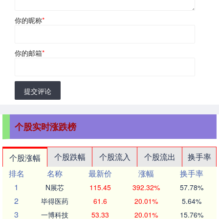
你的昵称
*
你的邮箱
*
提交评论
个股实时涨跌榜
个股跌幅
个股流入
个股流出
换手率
个股涨幅
排名
名称
最新价
涨幅
换手率
1
N展芯
115.45
392.32%
57.78%
2
毕得医药
61.6
20.01%
5.64%
3
一博科技
53.33
20.01%
15.76%