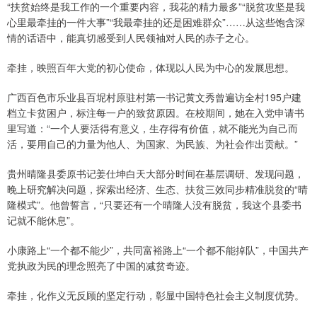
“扶贫始终是我工作的一个重要内容，我花的精力最多”“脱贫攻坚是我
心里最牵挂的一件大事”“我最牵挂的还是困难群众”……从这些饱含深
情的话语中，能真切感受到人民领袖对人民的赤子之心。
牵挂，映照百年大党的初心使命，体现以人民为中心的发展思想。
广西百色市乐业县百坭村原驻村第一书记黄文秀曾遍访全村195户建
档立卡贫困户，标注每一户的致贫原因。在校期间，她在入党申请书
里写道：“一个人要活得有意义，生存得有价值，就不能光为自己而
活，要用自己的力量为他人、为国家、为民族、为社会作出贡献。”
贵州晴隆县委原书记姜仕坤白天大部分时间在基层调研、发现问题，
晚上研究解决问题，探索出经济、生态、扶贫三效同步精准脱贫的“晴
隆模式”。他曾誓言，“只要还有一个晴隆人没有脱贫，我这个县委书
记就不能休息”。
小康路上“一个都不能少”，共同富裕路上“一个都不能掉队”，中国共产
党执政为民的理念照亮了中国的减贫奇迹。
牵挂，化作义无反顾的坚定行动，彰显中国特色社会主义制度优势。