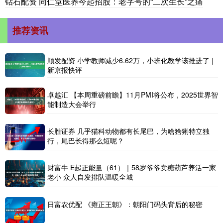
钻石配资 同仁堂医养今起招股：老字号的“二次生长”之痛
推荐资讯
顺发配资 小学教师减少6.62万，小班化教学该推进了 |
新京报快评
卓越汇 【本周重磅前瞻】11月PMI将公布，2025世界智
能制造大会举行
长胜证券 几乎猫科动物都有长尾巴，为啥猞猁特立独
行，尾巴长得那么短呢？
财富牛 E起正能量（61）｜58岁爷爷卖糖葫芦养活一家
老小 众人自发排队温暖全城
日富农优配 《雍正王朝》：朝阳门码头背后的秘密