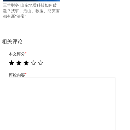
三羊财务 山东地质科技如何破
题？找矿、治山、救援、防灾害
都有新“法宝”
相关评论
本文评分
*
评论内容
*