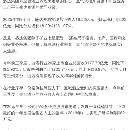
盛达集团对皇台酒业表现出足够的耐心，底气大概来自旗下矿业业务
上市平台盛达资源的优异业绩。
2025年前9个月，盛达资源实现营业收入16.52亿元，归母净利润3.23
亿元，同比分别增长18.29%和61.97%。
况且，盛达集团除了矿业七星配资 ，还布局了投资、地产、医疗和文
创等业务板块。但是，就白酒行业来看，皇台酒业如今的境况确实让
人焦虑。
今年前三季度，白酒行业20家上市企业总营收3177.79亿元，同比下
降5.90%，归母净利润合计1225.71亿元，同比下降6.93%。期内，只
有贵州茅台、山西汾酒实现了收入和净利润双增长。
在行业库存、价格倒挂等压力下，区域酒企受到的挤压更大。今年前
三季度，皇台酒业的营业收入在上市同行中排名垫底。
在20余年里，公司历经多任控股股东更迭，发展一直磕磕绊绊。业绩
最好的一年是盛达集团入主的当年（2019年），实现归母净利润6821
万元。