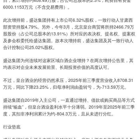
日，累计增持约408.49万股，占公司总股本的2.3%，耗费自有资金
6000.1153万元（不含交易费用）。
此次增持前，盛达集团持有上市公司6.32%股权，一致行动人甘肃西
部资管持股4.79%。另外，今年3月，北京皇台商贸将所持2466.79万
股股份（占公司总股本的13.91%）所对应的表决权、提名权、提案权
及参会权委托给盛达集团。故本次增持前，盛达集团及其一致行动人
合计控制公司25.02%股权。
盛达集团为何连续对这家区域白酒企业增持？在两次增持公告里，其
均表示对企业未来发展前景、长期投资价值的高度认可。
不过，皇台酒业的经营仍然承压，2025年前三季度营业收入8708.31
万元，同比下降23.25%，归母净利润由盈转亏，为-713.59万元。
盛达集团自2019年入主公司，一直通过增持、借款或购买商品等方式
持续“输血”，但皇台酒业盈利水平十分薄弱。2019年至2025年前三季
度，其扣非净利润累计为约-804.3万元，且从未进行分红。
行业垫底