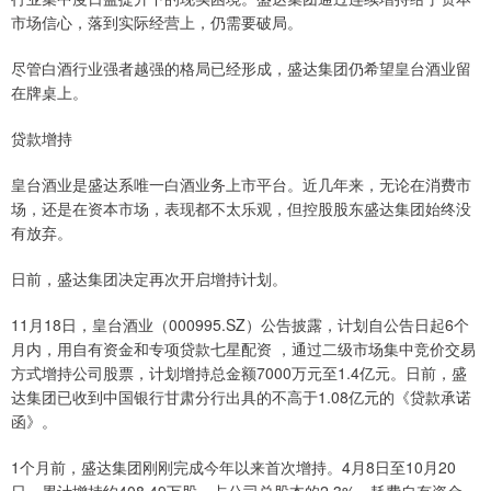
市场信心，落到实际经营上，仍需要破局。
尽管白酒行业强者越强的格局已经形成，盛达集团仍希望皇台酒业留
在牌桌上。
贷款增持
皇台酒业是盛达系唯一白酒业务上市平台。近几年来，无论在消费市
场，还是在资本市场，表现都不太乐观，但控股股东盛达集团始终没
有放弃。
日前，盛达集团决定再次开启增持计划。
11月18日，皇台酒业（000995.SZ）公告披露，计划自公告日起6个
月内，用自有资金和专项贷款七星配资 ，通过二级市场集中竞价交易
方式增持公司股票，计划增持总金额7000万元至1.4亿元。日前，盛
达集团已收到中国银行甘肃分行出具的不高于1.08亿元的《贷款承诺
函》。
1个月前，盛达集团刚刚完成今年以来首次增持。4月8日至10月20