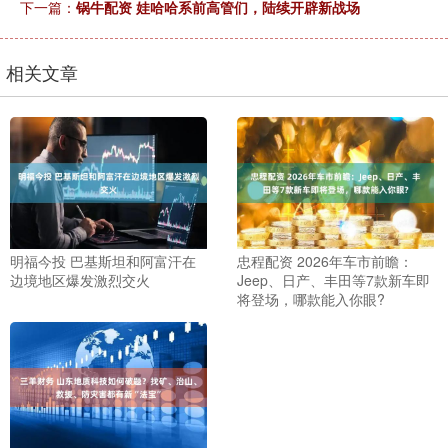
下一篇：
锅牛配资 娃哈哈系前高管们，陆续开辟新战场
相关文章
明福今投 巴基斯坦和阿富汗在
忠程配资 2026年车市前瞻：
边境地区爆发激烈交火
Jeep、日产、丰田等7款新车即
将登场，哪款能入你眼?