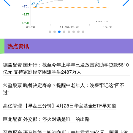
热点资讯
德益配资 国开行：截至今年上半年已发放国家助学贷款5610
亿元 支持家庭经济困难学生2487万人
常盈股票 晚餐决定寿命？提醒中老年人：晚餐牢记这“四不
过”
高亿管理 【早盘三分钟】4月28日华宝基金ETF早知道
巨龙配资 外交部：停火对话是唯一的出路
至尊配资 斑马智能二闯港交所：去年亏损19亿元，阿里上汽