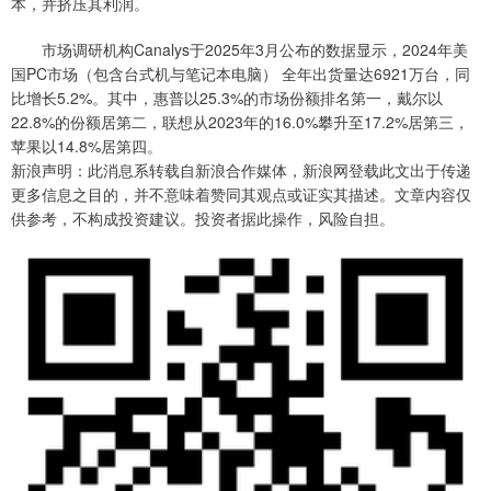
本，并挤压其利润。
市场调研机构Canalys于2025年3月公布的数据显示，2024年美
国PC市场（包含台式机与笔记本电脑） 全年出货量达6921万台，同
比增长5.2%。其中，惠普以25.3%的市场份额排名第一，戴尔以
22.8%的份额居第二，联想从2023年的16.0%攀升至17.2%居第三，
苹果以14.8%居第四。
新浪声明：此消息系转载自新浪合作媒体，新浪网登载此文出于传递
更多信息之目的，并不意味着赞同其观点或证实其描述。文章内容仅
供参考，不构成投资建议。投资者据此操作，风险自担。