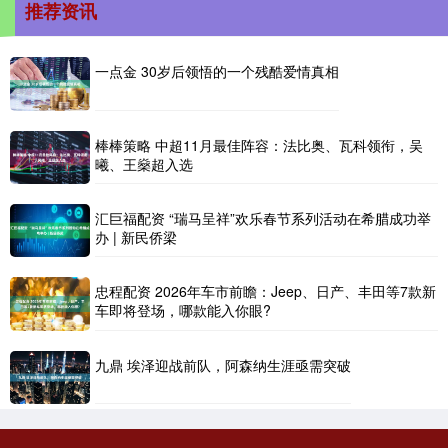
推荐资讯
一点金 30岁后领悟的一个残酷爱情真相
棒棒策略 中超11月最佳阵容：法比奥、瓦科领衔，吴
曦、王燊超入选
汇巨福配资 “瑞马呈祥”欢乐春节系列活动在希腊成功举
办 | 新民侨梁
忠程配资 2026年车市前瞻：Jeep、日产、丰田等7款新
车即将登场，哪款能入你眼?
九鼎 埃泽迎战前队，阿森纳生涯亟需突破