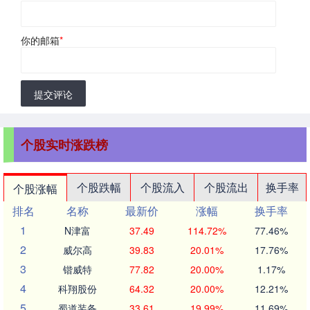
你的邮箱
*
提交评论
个股实时涨跌榜
个股跌幅
个股流入
个股流出
换手率
个股涨幅
排名
名称
最新价
涨幅
换手率
1
N津富
37.49
114.72%
77.46%
2
威尔高
39.83
20.01%
17.76%
3
锴威特
77.82
20.00%
1.17%
4
科翔股份
64.32
20.00%
12.21%
5
蜀道装备
33.61
19.99%
11.69%