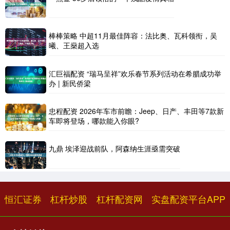
棒棒策略 中超11月最佳阵容：法比奥、瓦科领衔，吴
曦、王燊超入选
汇巨福配资 “瑞马呈祥”欢乐春节系列活动在希腊成功举
办 | 新民侨梁
忠程配资 2026年车市前瞻：Jeep、日产、丰田等7款新
车即将登场，哪款能入你眼?
九鼎 埃泽迎战前队，阿森纳生涯亟需突破
恒汇证券
杠杆炒股
杠杆配资网
实盘配资平台APP