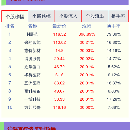
个股跌幅
个股流入
个股流出
换手率
个股涨幅
排名
名称
最新价
涨幅
换手率
1
N展芯
116.52
396.89%
79.39%
2
锐翔智能
110.02
20.21%
16.80%
3
志特新材
14.8
20.03%
14.18%
4
博腾股份
20.44
20.02%
14.77%
5
近岸蛋白
46.72
20.01%
5.62%
6
毕得医药
61.6
20.01%
6.12%
7
五洲医疗
83.62
20.01%
18.37%
8
耐科装备
49.67
20.01%
6.83%
9
一博科技
53.33
20.01%
17.26%
10
方邦股份
146.16
20.00%
7.68%
沪深京行情 实时轮播