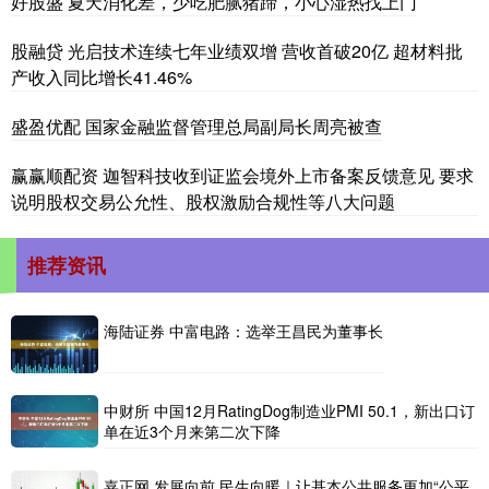
好股盛 夏天消化差，少吃肥腻猪蹄，小心湿热找上门
股融贷 光启技术连续七年业绩双增 营收首破20亿 超材料批
产收入同比增长41.46%
盛盈优配 国家金融监督管理总局副局长周亮被查
赢赢顺配资 迦智科技收到证监会境外上市备案反馈意见 要求
说明股权交易公允性、股权激励合规性等八大问题
推荐资讯
海陆证券 中富电路：选举王昌民为董事长
中财所 中国12月RatingDog制造业PMI 50.1，新出口订
单在近3个月来第二次下降
嘉正网 发展向前 民生向暖｜让基本公共服务更加“公平