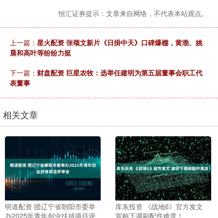
恒汇证券提示：文章来自网络，不代表本站观点。
上一篇：
星火配资 张颂文新片《日掛中天》口碑爆棚，黄渤、姚
晨和高叶等纷纷力挺
下一篇：
财盘配资 巨星农牧：选举任建明为第五届董事会职工代
表董事
相关文章
明道配资 团辽宁省朝阳市委举
库东投资 《战地6》官方发文
办2025年青年创业扶持项目评
宣称下调刷配件难度！