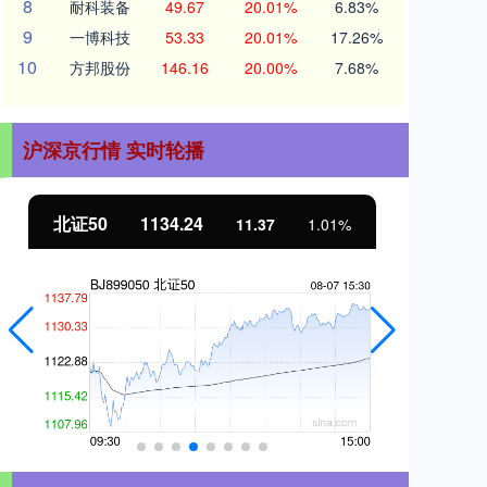
8
耐科装备
49.67
20.01%
6.83%
9
一博科技
53.33
20.01%
17.26%
10
方邦股份
146.16
20.00%
7.68%
沪深京行情 实时轮播
北证50
1134.24
创
11.37
1.01%