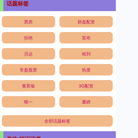
话题标签
票房
财盘配资
拒绝
宣布
贝达
收到
常盈股票
热度
黄景瑜
3G配资
唯一
重磅
全部话题标签