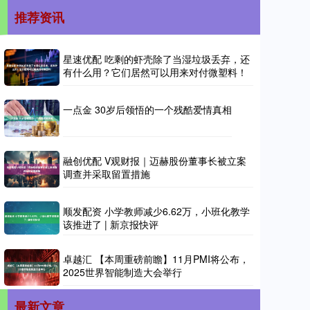
推荐资讯
星速优配 吃剩的虾壳除了当湿垃圾丢弃，还
有什么用？它们居然可以用来对付微塑料！
一点金 30岁后领悟的一个残酷爱情真相
融创优配 V观财报｜迈赫股份董事长被立案
调查并采取留置措施
顺发配资 小学教师减少6.62万，小班化教学
该推进了 | 新京报快评
卓越汇 【本周重磅前瞻】11月PMI将公布，
2025世界智能制造大会举行
最新文章