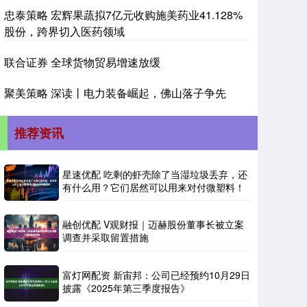
忠泰策略 宏辉果蔬拟7亿元收购施美药业41.128%
股份，跨界切入医药领域
联合证券 全球货物贸易增速放缓
聚美策略 深读丨电力装备崛起，佛山落子争先
推荐资讯
星速优配 吃剩的虾壳除了当湿垃圾丢弃，还
有什么用？它们居然可以用来对付微塑料！
融创优配 V观财报｜迈赫股份董事长被立案
调查并采取留置措施
富灯网配资 新宙邦：公司已经预约10月29日
披露《2025年第三季度报告》