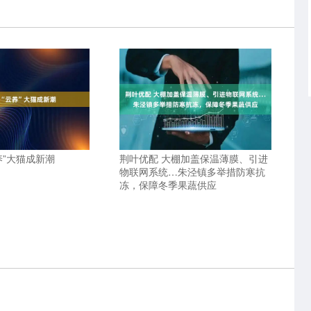
养”大猫成新潮
荆叶优配 大棚加盖保温薄膜、引进
物联网系统…朱泾镇多举措防寒抗
冻，保障冬季果蔬供应