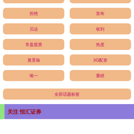
拒绝
宣布
贝达
收到
常盈股票
热度
黄景瑜
3G配资
唯一
重磅
全部话题标签
关注 恒汇证券